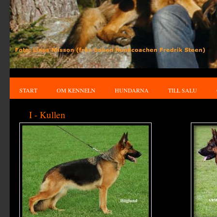
START
OM KENNELN
HUNDARNA
TILL SALU
I - Kullen