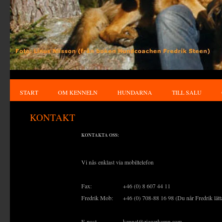
START
OM KENNELN
HUNDARNA
TILL SALU
KONTAKT
KONTAKTA OSS:
Vi nås enklast via mobiltelefon
Fax:
+46 (0) 8 607 44 11
Fredrik Mob:
+46 (0) 708-88 16 98 (Du når Fredrik lät
E-post
kennel@ziegerkamp.com