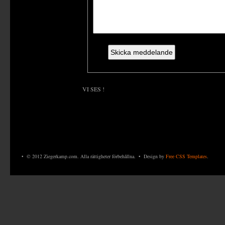
VI SES !
• © 2012 Ziegerkamp.com. Alla rättigheter förbehållna. • Design by
Free CSS Templates
.